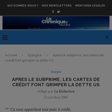
QUI SOMMES-NOUS ?
NOS NEWSLETTERS
MENTIONS LÉGALES
Accueil
Epargne
Apres le subprime, les cartes de
crédit font grimper la dette US
Epargne
APRES LE SUBPRIME, LES CARTES DE
CRÉDIT FONT GRIMPER LA DETTE US
rédigé par
La Rédaction
22 octobre 2007
**
"Ca vous appartient tout juste à crédit,