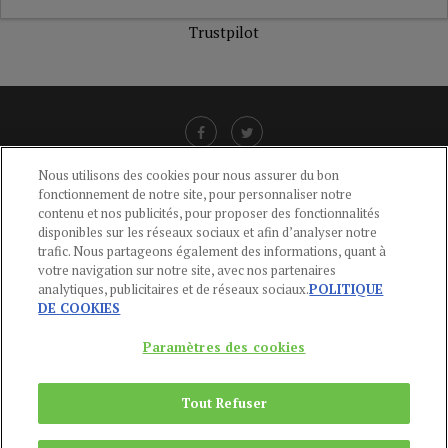
Trustpilot
Nous utilisons des cookies pour nous assurer du bon
fonctionnement de notre site, pour personnaliser notre
LIENS UTILES
contenu et nos publicités, pour proposer des fonctionnalités
disponibles sur les réseaux sociaux et afin d’analyser notre
CGU
-
POLITIQUE DE CONFIDENTIALITÉ
-
POLITIQUE DES COOKIES
-
trafic. Nous partageons également des informations, quant à
MENTIONS LÉGALES
-
AIDE
votre navigation sur notre site, avec nos partenaires
analytiques, publicitaires et de réseaux sociaux.
POLITIQUE
CONTACT
DE COOKIES
service-clients@publications-agora.fr
01 44 59 91 11
Paramètres des cookies
Du Lundi au Vendredi, 9h-13h et 14h-17h
136 Rue Saint-Denis 75002 PARIS
Tout Refuser
Copyright © 2024
Publications Agora