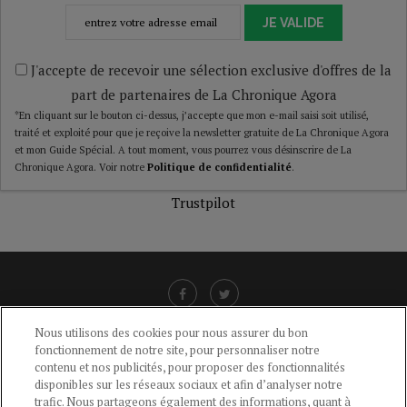
JE VALIDE
J'accepte de recevoir une sélection exclusive d'offres de la
part de partenaires de La Chronique Agora
*En cliquant sur le bouton ci-dessus, j’accepte que mon e-mail saisi soit utilisé,
traité et exploité pour que je reçoive la newsletter gratuite de La Chronique Agora
et mon Guide Spécial. A tout moment, vous pourrez vous désinscrire de La
Chronique Agora. Voir notre
Politique de confidentialité
.
Trustpilot
Nous utilisons des cookies pour nous assurer du bon
fonctionnement de notre site, pour personnaliser notre
LIENS UTILES
contenu et nos publicités, pour proposer des fonctionnalités
disponibles sur les réseaux sociaux et afin d’analyser notre
CGU
-
POLITIQUE DE CONFIDENTIALITÉ
-
POLITIQUE DES COOKIES
-
trafic. Nous partageons également des informations, quant à
MENTIONS LÉGALES
-
AIDE