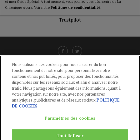
et mon Guide Spécial. A tout moment, vous pourrez vous désinscrire de La
Chronique Agora. Voir notre
Politique de confidentialité
.
Trustpilot
Nous utilisons des cookies pour nous assurer du bon
fonctionnement de notre site, pour personnaliser notre
LIENS UTILES
contenu et nos publicités, pour proposer des fonctionnalités
disponibles sur les réseaux sociaux et afin d’analyser notre
CGU
-
POLITIQUE DE CONFIDENTIALITÉ
-
POLITIQUE DES COOKIES
-
trafic. Nous partageons également des informations, quant à
MENTIONS LÉGALES
-
AIDE
votre navigation sur notre site, avec nos partenaires
analytiques, publicitaires et de réseaux sociaux.
POLITIQUE
CONTACT
DE COOKIES
service-clients@publications-agora.fr
01 44 59 91 11
Paramètres des cookies
Du Lundi au Vendredi, 9h-13h et 14h-17h
136 Rue Saint-Denis 75002 PARIS
Tout Refuser