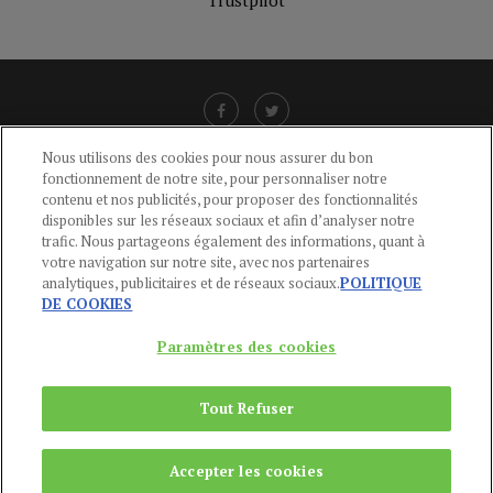
Nous utilisons des cookies pour nous assurer du bon
fonctionnement de notre site, pour personnaliser notre
LIENS UTILES
contenu et nos publicités, pour proposer des fonctionnalités
disponibles sur les réseaux sociaux et afin d’analyser notre
CGU
-
POLITIQUE DE CONFIDENTIALITÉ
-
POLITIQUE DES COOKIES
-
trafic. Nous partageons également des informations, quant à
MENTIONS LÉGALES
-
AIDE
votre navigation sur notre site, avec nos partenaires
analytiques, publicitaires et de réseaux sociaux.
POLITIQUE
CONTACT
DE COOKIES
service-clients@publications-agora.fr
01 44 59 91 11
Paramètres des cookies
Du Lundi au Vendredi, 9h-13h et 14h-17h
136 Rue Saint-Denis 75002 PARIS
Tout Refuser
Copyright © 2024
Publications Agora
Accepter les cookies
REMONTER