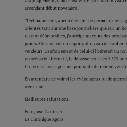
Graphiquement, l’indice est entré dans un nouveau c
ascendant début novembre".
"Techniquement, aucun élément ne permet d’envisager
orientés tant sur une base journalière que sur un h
restant défavorables, j’anticipe au cours des procha
points. Ce seuil est un important niveau de soutien 
vendeurs. L’enfoncement de celui-ci libérerait un no
un scénario alternatif, le dépassement des 5 575 poin
terme et d’envisager une poursuite du rebond vers 5 
En attendant de voir si les événements lui donneron
week-end.
Meilleures salutations,
Françoise Garteiser
La Chronique Agora