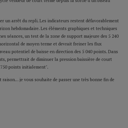
ycle vendeur de court terme depuis la sortie d’un biseau
 un arrêt du repli. Les indicateurs restent défavorablement
orizon hebdomadaire. Les éléments graphiques et techniques
ines séances, un test de la zone de support majeure des 5 240
horizontal de moyen terme et devrait freiner les flux
uveau potentiel de baisse en direction des 5 040 points. Dans
ts, permettrait de diminuer la pression baissière de court
750 points initialement".
t raison… je vous souhaite de passer une très bonne fin de