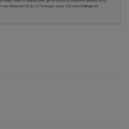
t utilisé, traité et exploité pour que je reçoive la newsletter gratuite de La
 vous désinscrire de de La Chronique Agora. Voir notre
Politique de