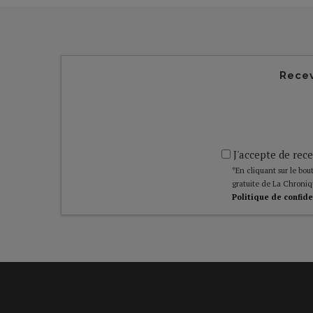
Recev
J'accepte de rece
*En cliquant sur le bout
gratuite de La Chroniq
Politique de confide