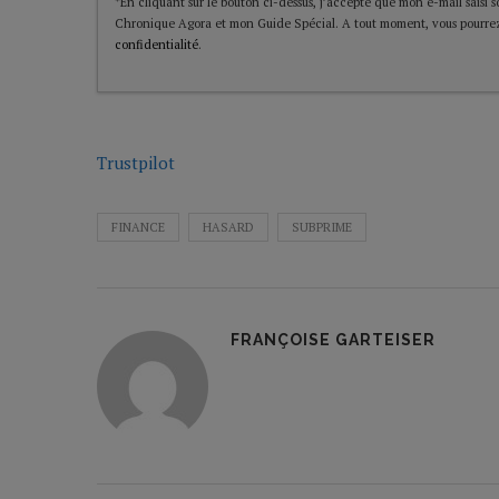
*En cliquant sur le bouton ci-dessus, j’accepte que mon e-mail saisi soi
Chronique Agora et mon Guide Spécial. A tout moment, vous pourrez
confidentialité
.
Trustpilot
FINANCE
HASARD
SUBPRIME
FRANÇOISE GARTEISER