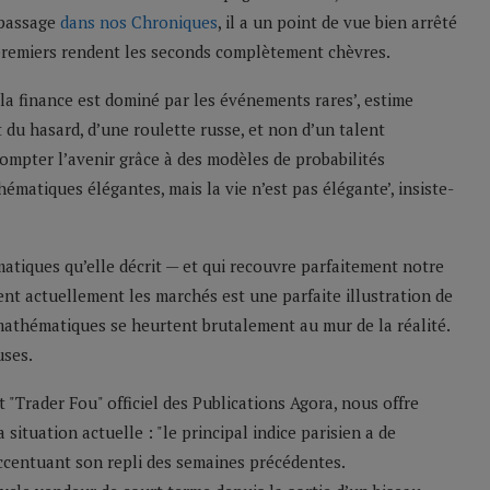
 passage
dans nos Chroniques
, il a un point de vue bien arrêté
 premiers rendent les seconds complètement chèvres.
la finance est dominé par les événements rares’, estime
t du hasard, d’une roulette russe, et non d’un talent
ompter l’avenir grâce à des modèles de probabilités
hématiques élégantes, mais la vie n’est pas élégante’, insiste-
tiques qu’elle décrit — et qui recouvre parfaitement notre
nt actuellement les marchés est une parfaite illustration de
 mathématiques se heurtent brutalement au mur de la réalité.
uses.
t "Trader Fou" officiel des Publications Agora, nous offre
situation actuelle : "le principal indice parisien a de
ccentuant son repli des semaines précédentes.