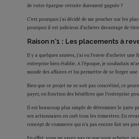
de votre épargne-retraite durement gagnée ?
C’est pourquoi j’ai décidé de me pencher sur les pla
pourquoi il est judicieux d’acheter davantage de titre
Raison n°1 : Les placements à reve
Il y a quelques années, j’ai eu l’envie d’acheter une
entreprise bien établie. A l’époque, je souhaitais m’
monde des affaires et lui permettre de se forger une
Bien que ce projet ne se soit pas concrétisé, ce proc
payer, en fonction des bénéfices que l’entreprise pou
Il est beaucoup plus simple de déterminer le juste pr
ses actionnaires en
cash
tous les trimestres. En revanc
concept de commerce qui n’a pas encore fait ses pre
En effet, vous ne savez pas ce que vous achetez, ni si