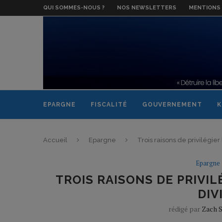
QUI SOMMES-NOUS ?
NOS NEWSLETTERS
MENTIONS 
EPARGNE
FISCALITÉ
GOUVERNEMENT
K
Accueil
Epargne
Trois raisons de privilégie
Epargne
TROIS RAISONS DE PRIVIL
DIV
rédigé par
Zach S