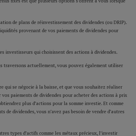
venus fixes est que plusieurs options s’offrent à vous lorsque
sation de plans de réinvestissement des dividendes (ou DRIP).
iquidités provenant de vos paiements de dividendes pour
es investisseurs qui choisissent des actions à dividendes.
us traversons actuellement, vous pouvez également utiliser
re qui se négocie à la baisse, et que vous souhaitez réaliser
r vos paiements de dividendes pour acheter des actions à prix
s obtiendrez plus d’actions pour la somme investie. Et comme
nts de dividendes, vous n’avez pas besoin de vendre d’autres
res types d’actifs comme les métaux précieux, l’investir