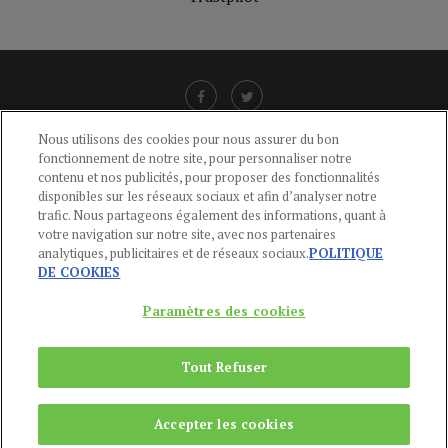
Nous utilisons des cookies pour nous assurer du bon
fonctionnement de notre site, pour personnaliser notre
LIENS UTILES
contenu et nos publicités, pour proposer des fonctionnalités
disponibles sur les réseaux sociaux et afin d’analyser notre
CGU
-
POLITIQUE DE CONFIDENTIALITÉ
-
POLITIQUE DES COOKIES
-
trafic. Nous partageons également des informations, quant à
MENTIONS LÉGALES
-
AIDE
votre navigation sur notre site, avec nos partenaires
analytiques, publicitaires et de réseaux sociaux.
POLITIQUE
CONTACT
DE COOKIES
service-clients@publications-agora.fr
01 44 59 91 11
Paramètres des cookies
Du Lundi au Vendredi, 9h-13h et 14h-17h
136 Rue Saint-Denis 75002 PARIS
Tout Refuser
Copyright © 2024
Publications Agora
Accepter les cookies
REMONTER