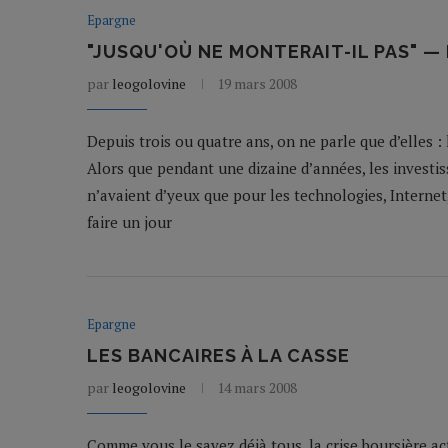
Epargne
"JUSQU'OÙ NE MONTERAIT-IL PAS" —
par
leogolovine
19 mars 2008
Depuis trois ou quatre ans, on ne parle que d’elles : 
Alors que pendant une dizaine d’années, les investis
n’avaient d’yeux que pour les technologies, Internet
faire un jour
Epargne
LES BANCAIRES À LA CASSE
par
leogolovine
14 mars 2008
Comme vous le savez déjà tous, la crise boursière ac