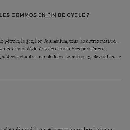
 LES COMMOS EN FIN DE CYCLE ?
le pétrole, le gaz, l’or, l’aluminium, tous les autres métaux…
seurs se sont désintéressés des matières premières et
, biotechs et autres nanobidules. Le rattrapage devait bien se
tuelle a démarré il y a quelques mois avec l’explosion aux