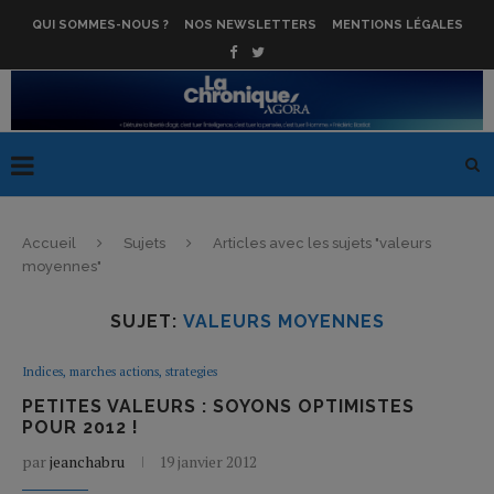
QUI SOMMES-NOUS ?
NOS NEWSLETTERS
MENTIONS LÉGALES
Accueil
Sujets
Articles avec les sujets "valeurs
moyennes"
SUJET:
VALEURS MOYENNES
Indices, marches actions, strategies
PETITES VALEURS : SOYONS OPTIMISTES
POUR 2012 !
par
jeanchabru
19 janvier 2012