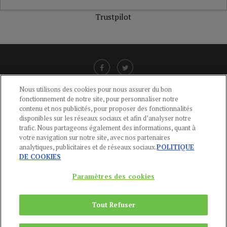
Trustpilot
Nous utilisons des cookies pour nous assurer du bon
fonctionnement de notre site, pour personnaliser notre
LIENS UTILES
contenu et nos publicités, pour proposer des fonctionnalités
disponibles sur les réseaux sociaux et afin d’analyser notre
CGU
-
POLITIQUE DE CONFIDENTIALITÉ
-
POLITIQUE DES COOKIES
-
trafic. Nous partageons également des informations, quant à
MENTIONS LÉGALES
-
AIDE
votre navigation sur notre site, avec nos partenaires
analytiques, publicitaires et de réseaux sociaux.
POLITIQUE
CONTACT
DE COOKIES
service-clients@publications-agora.fr
01 44 59 91 11
Paramètres des cookies
Du Lundi au Vendredi, 9h-13h et 14h-17h
136 Rue Saint-Denis 75002 PARIS
Tout Refuser
Copyright © 2024
Publications Agora