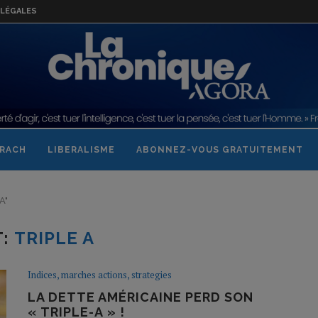
LÉGALES
RACH
LIBERALISME
ABONNEZ-VOUS GRATUITEMENT
A"
T:
TRIPLE A
Indices, marches actions, strategies
LA DETTE AMÉRICAINE PERD SON
« TRIPLE-A » !