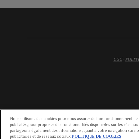
CGU
-
POLIT
Nous utilisons des cookies pour nous assurer du bon fonctionnement de n
publicités, pour proposer des fonctionnalités disponibles sur les réseaux 
partageons également des informations, quant à votre navigation sur notr
publicitaires et de réseaux sociaux.
POLITIQUE DE COOKIES