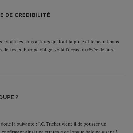
E DE CRÉDIBILITÉ
: voilà les trois acteurs qui font la pluie et le beau temps
s dettes en Europe oblige, voilà l’occasion rêvée de faire
OUPE ?
onc la suivante : J.C. Trichet vient-il de pousser un
 confirmant ainsi une stratégie de longue haleine visant à