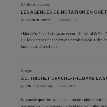
Inflation et récession
LES AGENCES DE NOTATION EN QUÊT
par
Mathieu Lebrun
22 juillet 2011
▪ Moody’s, Fitch Ratings ou encore Standard & Poor’s 
sur les marchés financiers ces derniers mois. Crise de
taire leurs détracteurs.
Epargne
J.C. TRICHET CRACHE-T-IL DANS LA S
par
Philippe Béchade
6 juin 2008
La grande question qui nous taraude aujourd’hui est d
nouveau pion de manière particulièrement offensive,