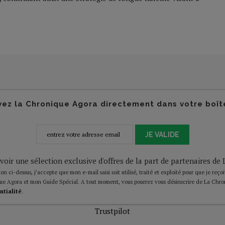
ez la Chronique Agora directement dans votre boît
JE VALIDE
voir une sélection exclusive d'offres de la part de partenaires d
on ci-dessus, j’accepte que mon e-mail saisi soit utilisé, traité et exploité pour que je reço
ue Agora et mon Guide Spécial. A tout moment, vous pourrez vous désinscrire de La Chro
ntialité
.
Trustpilot