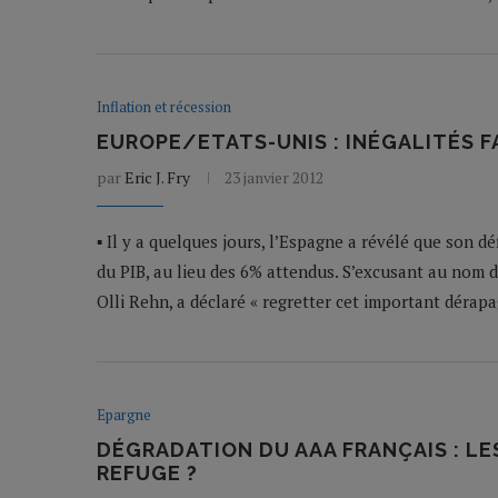
Inflation et récession
EUROPE/ETATS-UNIS : INÉGALITÉS FA
par
Eric J. Fry
23 janvier 2012
▪ Il y a quelques jours, l’Espagne a révélé que son d
du PIB, au lieu des 6% attendus. S’excusant au nom 
Olli Rehn, a déclaré « regretter cet important dérapa
Epargne
DÉGRADATION DU AAA FRANÇAIS : LE
REFUGE ?