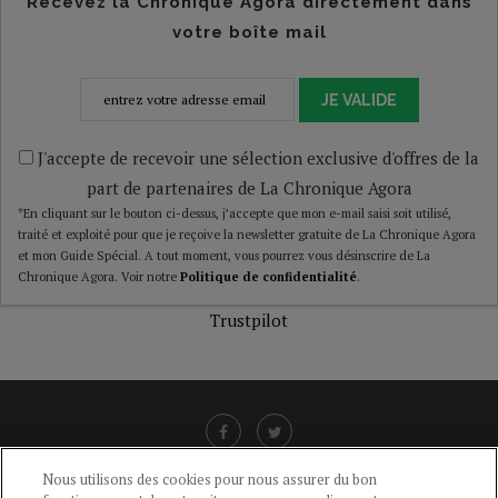
Recevez la Chronique Agora directement dans
votre boîte mail
JE VALIDE
J'accepte de recevoir une sélection exclusive d'offres de la
part de partenaires de La Chronique Agora
*En cliquant sur le bouton ci-dessus, j’accepte que mon e-mail saisi soit utilisé,
traité et exploité pour que je reçoive la newsletter gratuite de La Chronique Agora
et mon Guide Spécial. A tout moment, vous pourrez vous désinscrire de La
Chronique Agora. Voir notre
Politique de confidentialité
.
Trustpilot
Nous utilisons des cookies pour nous assurer du bon