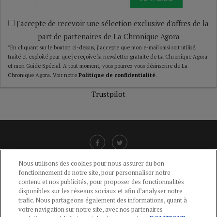
J'accepte de recevoir une sélection exclusive d'offres de la
part de partenaires de La Chronique Agora
*En cliquant sur le bouton ci-dessus, j’accepte que mon e-mail saisi soit utilisé,
traité et exploité pour que je reçoive la newsletter gratuite de La Chronique Agora
et mon Guide Spécial. A tout moment, vous pourrez vous désinscrire de La
Chronique Agora. Voir notre
Politique de confidentialité
.
Trustpilot
Nous utilisons des cookies pour nous assurer du bon
fonctionnement de notre site, pour personnaliser notre
LIENS UTILES
contenu et nos publicités, pour proposer des fonctionnalités
disponibles sur les réseaux sociaux et afin d’analyser notre
CGU
-
POLITIQUE DE CONFIDENTIALITÉ
-
POLITIQUE DES COOKIES
-
trafic. Nous partageons également des informations, quant à
MENTIONS LÉGALES
-
AIDE
votre navigation sur notre site, avec nos partenaires