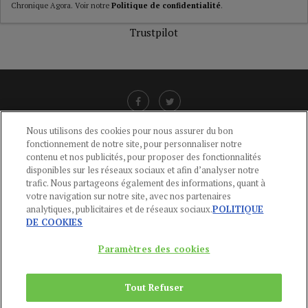
Chronique Agora. Voir notre
Politique de confidentialité
.
Trustpilot
Nous utilisons des cookies pour nous assurer du bon
fonctionnement de notre site, pour personnaliser notre
LIENS UTILES
contenu et nos publicités, pour proposer des fonctionnalités
disponibles sur les réseaux sociaux et afin d’analyser notre
CGU
-
POLITIQUE DE CONFIDENTIALITÉ
-
POLITIQUE DES COOKIES
-
trafic. Nous partageons également des informations, quant à
MENTIONS LÉGALES
-
AIDE
votre navigation sur notre site, avec nos partenaires
analytiques, publicitaires et de réseaux sociaux.
POLITIQUE
CONTACT
DE COOKIES
service-clients@publications-agora.fr
01 44 59 91 11
Paramètres des cookies
Du Lundi au Vendredi, 9h-13h et 14h-17h
136 Rue Saint-Denis 75002 PARIS
Tout Refuser
Copyright © 2024
Publications Agora