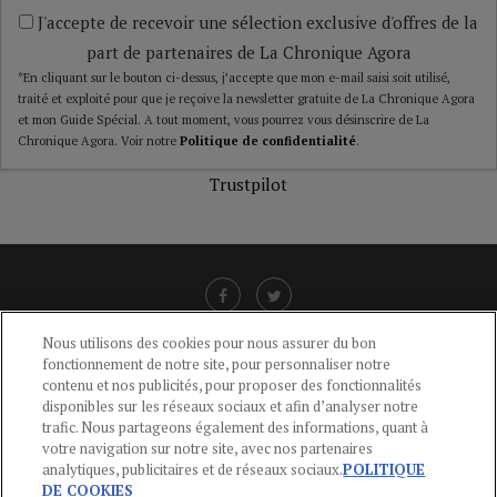
J'accepte de recevoir une sélection exclusive d'offres de la
part de partenaires de La Chronique Agora
*En cliquant sur le bouton ci-dessus, j’accepte que mon e-mail saisi soit utilisé,
traité et exploité pour que je reçoive la newsletter gratuite de La Chronique Agora
et mon Guide Spécial. A tout moment, vous pourrez vous désinscrire de La
Chronique Agora. Voir notre
Politique de confidentialité
.
Trustpilot
Nous utilisons des cookies pour nous assurer du bon
fonctionnement de notre site, pour personnaliser notre
LIENS UTILES
contenu et nos publicités, pour proposer des fonctionnalités
disponibles sur les réseaux sociaux et afin d’analyser notre
CGU
-
POLITIQUE DE CONFIDENTIALITÉ
-
POLITIQUE DES COOKIES
-
trafic. Nous partageons également des informations, quant à
MENTIONS LÉGALES
-
AIDE
votre navigation sur notre site, avec nos partenaires
analytiques, publicitaires et de réseaux sociaux.
POLITIQUE
CONTACT
DE COOKIES