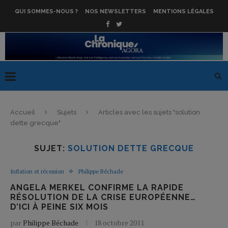
QUI SOMMES-NOUS ?
NOS NEWSLETTERS
MENTIONS LÉGALES
Accueil
Sujets
Articles avec les sujets "solution
dette grecque"
SUJET:
SOLUTION DETTE GRECQUE
Inflation et récession
Philippe Béchade
ANGELA MERKEL CONFIRME LA RAPIDE
RÉSOLUTION DE LA CRISE EUROPÉENNE…
D’ICI À PEINE SIX MOIS
par
Philippe Béchade
18 octobre 2011