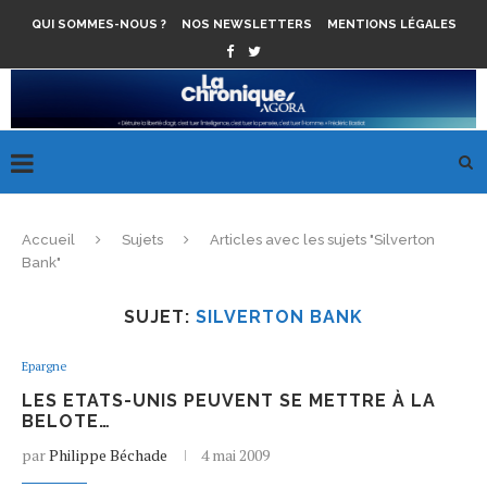
QUI SOMMES-NOUS ?
NOS NEWSLETTERS
MENTIONS LÉGALES
Accueil
Sujets
Articles avec les sujets "Silverton
Bank"
SUJET:
SILVERTON BANK
Epargne
LES ETATS-UNIS PEUVENT SE METTRE À LA
BELOTE…
par
Philippe Béchade
4 mai 2009