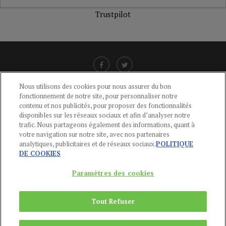
Trustpilot
Nous utilisons des cookies pour nous assurer du bon
fonctionnement de notre site, pour personnaliser notre
LIENS UTILES
contenu et nos publicités, pour proposer des fonctionnalités
disponibles sur les réseaux sociaux et afin d’analyser notre
CGU
-
POLITIQUE DE CONFIDENTIALITÉ
-
POLITIQUE DES COOKIES
-
trafic. Nous partageons également des informations, quant à
MENTIONS LÉGALES
-
AIDE
votre navigation sur notre site, avec nos partenaires
analytiques, publicitaires et de réseaux sociaux.
POLITIQUE
CONTACT
DE COOKIES
service-clients@publications-agora.fr
01 44 59 91 11
Paramètres des cookies
Du Lundi au Vendredi, 9h-13h et 14h-17h
136 Rue Saint-Denis 75002 PARIS
Tout Refuser
Copyright © 2024
Publications Agora