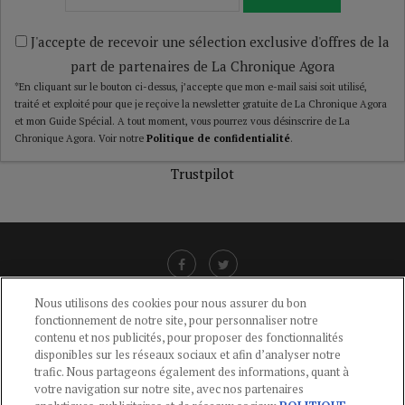
J'accepte de recevoir une sélection exclusive d'offres de la
part de partenaires de La Chronique Agora
*En cliquant sur le bouton ci-dessus, j’accepte que mon e-mail saisi soit utilisé,
traité et exploité pour que je reçoive la newsletter gratuite de La Chronique Agora
et mon Guide Spécial. A tout moment, vous pourrez vous désinscrire de La
Chronique Agora. Voir notre
Politique de confidentialité
.
Trustpilot
Nous utilisons des cookies pour nous assurer du bon
fonctionnement de notre site, pour personnaliser notre
LIENS UTILES
contenu et nos publicités, pour proposer des fonctionnalités
disponibles sur les réseaux sociaux et afin d’analyser notre
CGU
-
POLITIQUE DE CONFIDENTIALITÉ
-
POLITIQUE DES COOKIES
-
trafic. Nous partageons également des informations, quant à
MENTIONS LÉGALES
-
AIDE
votre navigation sur notre site, avec nos partenaires