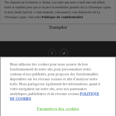
*En cliquant sur le bouton ci-dessus, j’accepte que mon e-mail saisi soit utilisé,
traité et exploité pour que je reçoive la newsletter gratuite de La Chronique Agora
et mon Guide Spécial. A tout moment, vous pourrez vous désinscrire de La
Chronique Agora. Voir notre
Politique de confidentialité
.
Trustpilot
Nous utilisons des cookies pour nous assurer du bon
fonctionnement de notre site, pour personnaliser notre
LIENS UTILES
contenu et nos publicités, pour proposer des fonctionnalités
disponibles sur les réseaux sociaux et afin d’analyser notre
CGU
-
POLITIQUE DE CONFIDENTIALITÉ
-
POLITIQUE DES COOKIES
-
trafic. Nous partageons également des informations, quant à
MENTIONS LÉGALES
-
AIDE
votre navigation sur notre site, avec nos partenaires
analytiques, publicitaires et de réseaux sociaux.
POLITIQUE
CONTACT
DE COOKIES
service-clients@publications-agora.fr
01 44 59 91 11
Paramètres des cookies
Du Lundi au Vendredi, 9h-13h et 14h-17h
136 Rue Saint-Denis 75002 PARIS