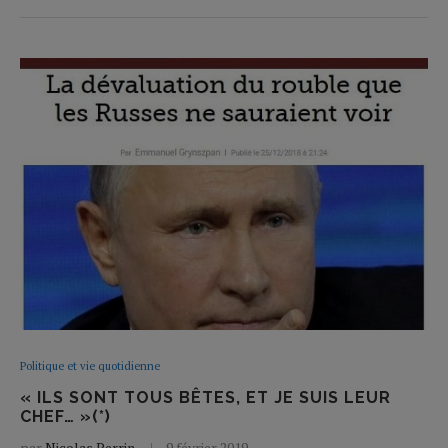
Politique et vie quotidienne
« ILS SONT TOUS BÊTES, ET JE SUIS LEUR
CHEF… »(*)
par
Nicolas Perrin
9 février 2019