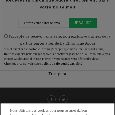
Recevez la Chronique Agora directement dans
votre boîte mail
JE VALIDE
J'accepte de recevoir une sélection exclusive d'offres de la
part de partenaires de La Chronique Agora
*En cliquant sur le bouton ci-dessus, j’accepte que mon e-mail saisi soit utilisé,
traité et exploité pour que je reçoive la newsletter gratuite de La Chronique Agora
et mon Guide Spécial. A tout moment, vous pourrez vous désinscrire de La
Chronique Agora. Voir notre
Politique de confidentialité
.
Trustpilot
Nous utilisons des cookies pour nous assurer du bon