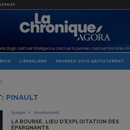
LÉGALES
RACH
LIBERALISME
ABONNEZ-VOUS GRATUITEMENT
t"
T:
PINAULT
Epargne
Investissement
LA BOURSE, LIEU D’EXPLOITATION DES
ÉPARGNANTS