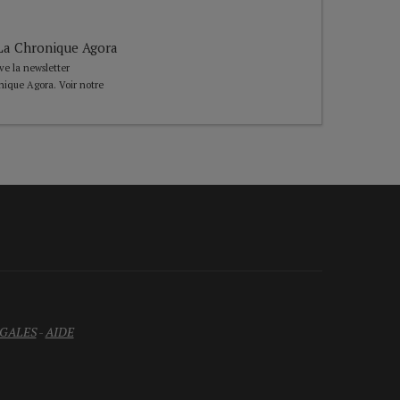
e La Chronique Agora
ive la newsletter
nique Agora. Voir notre
GALES
-
AIDE