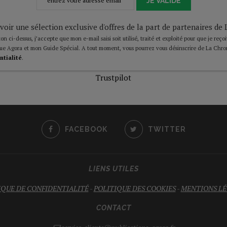
JE VALIDE
voir une sélection exclusive d'offres de la part de partenaires d
on ci-dessus, j’accepte que mon e-mail saisi soit utilisé, traité et exploité pour que je reço
ue Agora et mon Guide Spécial. A tout moment, vous pourrez vous désinscrire de La Chro
ntialité
.
Trustpilot
FACEBOOK
TWITTER
LIENS UTILES
IQUE DE CONFIDENTIALITÉ
-
POLITIQUE DES COOKIES
-
MENTIONS LÉ
CONTACT