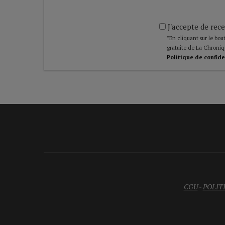
J'accepte de rece
*En cliquant sur le bout
gratuite de La Chroniq
Politique de confide
CGU
-
POLIT