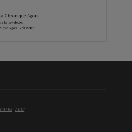
e La Chronique Agora
ive la newsletter
nique Agora. Voir notre
GALES
-
AIDE