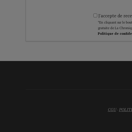
J'accepte de rece
*En cliquant sur le bout
gratuite de La Chroniq
Politique de confide
CGU
-
POLIT