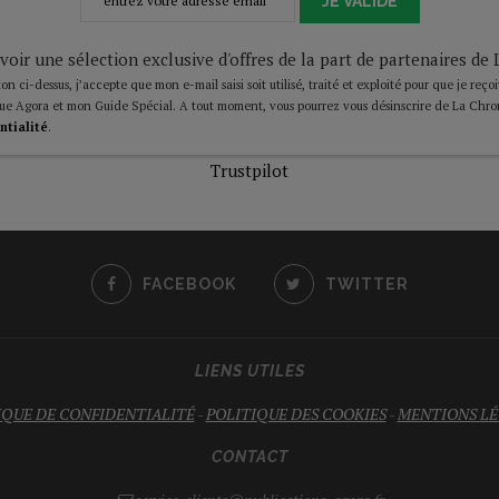
JE VALIDE
voir une sélection exclusive d'offres de la part de partenaires d
on ci-dessus, j’accepte que mon e-mail saisi soit utilisé, traité et exploité pour que je reço
ue Agora et mon Guide Spécial. A tout moment, vous pourrez vous désinscrire de La Chro
ntialité
.
Trustpilot
FACEBOOK
TWITTER
LIENS UTILES
IQUE DE CONFIDENTIALITÉ
-
POLITIQUE DES COOKIES
-
MENTIONS LÉ
CONTACT