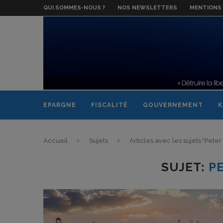
QUI SOMMES-NOUS ?
NOS NEWSLETTERS
MENTIONS 
EPARGNE
FISCALITÉ
GOUVERNEMENT
K
Accueil
Sujets
Articles avec les sujets "Pete
SUJET:
P