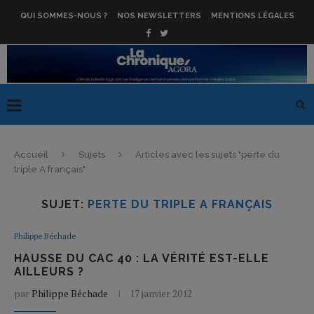
QUI SOMMES-NOUS ?
NOS NEWSLETTERS
MENTIONS LÉGALES
Accueil
Sujets
Articles avec les sujets "perte du
triple A français"
SUJET:
PERTE DU TRIPLE A FRANÇAIS
Philippe Béchade
HAUSSE DU CAC 40 : LA VÉRITÉ EST-ELLE
AILLEURS ?
par
Philippe Béchade
17 janvier 2012