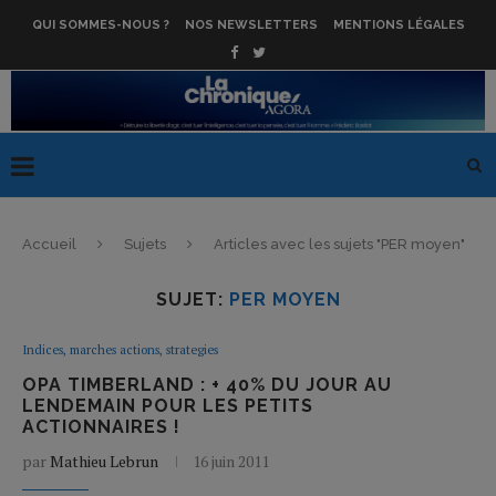
QUI SOMMES-NOUS ?
NOS NEWSLETTERS
MENTIONS LÉGALES
Accueil
Sujets
Articles avec les sujets "PER moyen"
SUJET:
PER MOYEN
Indices, marches actions, strategies
OPA TIMBERLAND : + 40% DU JOUR AU
LENDEMAIN POUR LES PETITS
ACTIONNAIRES !
par
Mathieu Lebrun
16 juin 2011