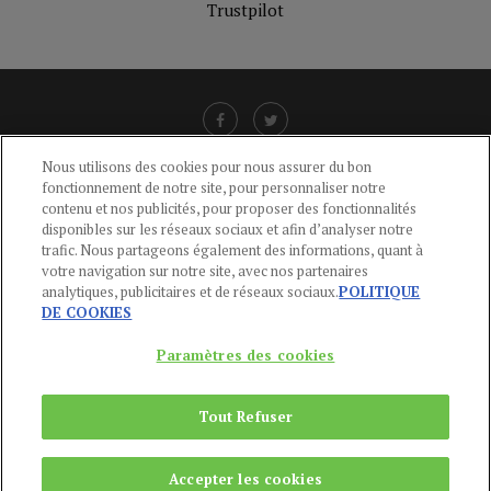
Trustpilot
Nous utilisons des cookies pour nous assurer du bon
fonctionnement de notre site, pour personnaliser notre
LIENS UTILES
contenu et nos publicités, pour proposer des fonctionnalités
disponibles sur les réseaux sociaux et afin d’analyser notre
CGU
-
POLITIQUE DE CONFIDENTIALITÉ
-
POLITIQUE DES COOKIES
-
trafic. Nous partageons également des informations, quant à
MENTIONS LÉGALES
-
AIDE
votre navigation sur notre site, avec nos partenaires
analytiques, publicitaires et de réseaux sociaux.
POLITIQUE
CONTACT
DE COOKIES
service-clients@publications-agora.fr
01 44 59 91 11
Paramètres des cookies
Du Lundi au Vendredi, 9h-13h et 14h-17h
136 Rue Saint-Denis 75002 PARIS
Tout Refuser
Copyright © 2024
Publications Agora
Accepter les cookies