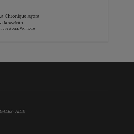
e La Chronique Agora
ive la newsletter
nique Agora. Voir notre
GALES
-
AIDE