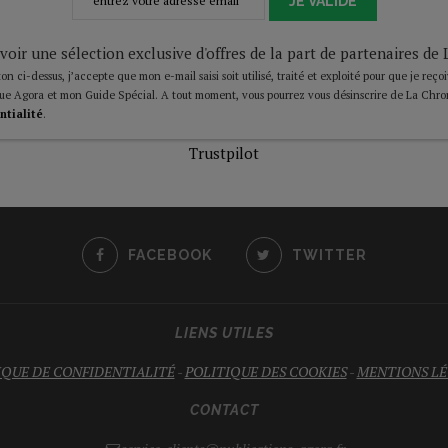
JE VALIDE
voir une sélection exclusive d'offres de la part de partenaires d
on ci-dessus, j’accepte que mon e-mail saisi soit utilisé, traité et exploité pour que je reço
ue Agora et mon Guide Spécial. A tout moment, vous pourrez vous désinscrire de La Chro
ntialité
.
Trustpilot
FACEBOOK
TWITTER
LIENS UTILES
IQUE DE CONFIDENTIALITÉ
-
POLITIQUE DES COOKIES
-
MENTIONS LÉ
CONTACT