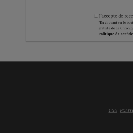
J'accepte de rece
*En cliquant sur le bout
gratuite de La Chroniq
Politique de confide
CGU
-
POLIT