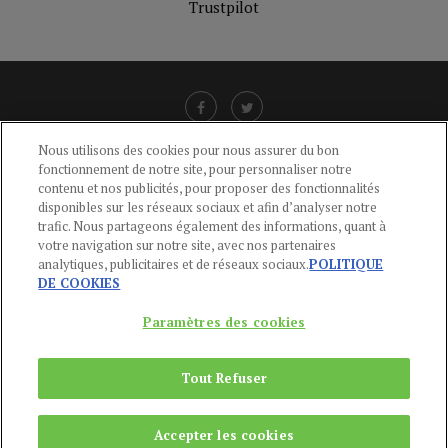
Trustpilot
Nous utilisons des cookies pour nous assurer du bon
fonctionnement de notre site, pour personnaliser notre
LIENS UTILES
contenu et nos publicités, pour proposer des fonctionnalités
disponibles sur les réseaux sociaux et afin d’analyser notre
CGU
-
POLITIQUE DE CONFIDENTIALITÉ
-
POLITIQUE DES COOKIES
-
trafic. Nous partageons également des informations, quant à
MENTIONS LÉGALES
-
AIDE
votre navigation sur notre site, avec nos partenaires
analytiques, publicitaires et de réseaux sociaux.
POLITIQUE
CONTACT
DE COOKIES
service-clients@publications-agora.fr
01 44 59 91 11
Paramètres des cookies
Du Lundi au Vendredi, 9h-13h et 14h-17h
136 Rue Saint-Denis 75002 PARIS
Tout Refuser
Copyright © 2024
Publications Agora
Accepter les cookies
REMONTER