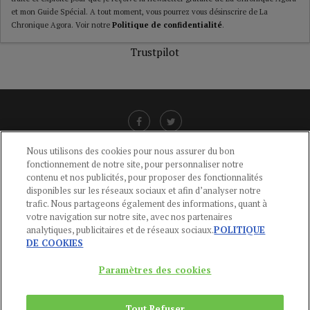
et mon Guide Spécial. A tout moment, vous pourrez vous désinscrire de La
Chronique Agora. Voir notre
Politique de confidentialité
.
Trustpilot
Nous utilisons des cookies pour nous assurer du bon
fonctionnement de notre site, pour personnaliser notre
LIENS UTILES
contenu et nos publicités, pour proposer des fonctionnalités
disponibles sur les réseaux sociaux et afin d’analyser notre
CGU
-
POLITIQUE DE CONFIDENTIALITÉ
-
POLITIQUE DES COOKIES
-
trafic. Nous partageons également des informations, quant à
MENTIONS LÉGALES
-
AIDE
votre navigation sur notre site, avec nos partenaires
analytiques, publicitaires et de réseaux sociaux.
POLITIQUE
CONTACT
DE COOKIES
service-clients@publications-agora.fr
01 44 59 91 11
Paramètres des cookies
Du Lundi au Vendredi, 9h-13h et 14h-17h
136 Rue Saint-Denis 75002 PARIS
Tout Refuser