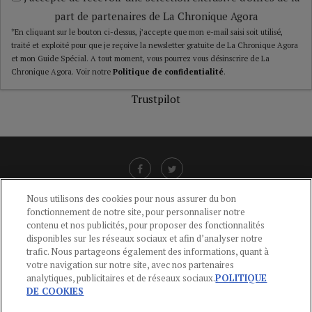
part de partenaires de La Chronique Agora
*En cliquant sur le bouton ci-dessus, j’accepte que mon e-mail saisi soit utilisé,
traité et exploité pour que je reçoive la newsletter gratuite de La Chronique Agora
et mon Guide Spécial. A tout moment, vous pourrez vous désinscrire de La
Chronique Agora. Voir notre
Politique de confidentialité
.
Trustpilot
Nous utilisons des cookies pour nous assurer du bon
fonctionnement de notre site, pour personnaliser notre
LIENS UTILES
contenu et nos publicités, pour proposer des fonctionnalités
disponibles sur les réseaux sociaux et afin d’analyser notre
CGU
-
POLITIQUE DE CONFIDENTIALITÉ
-
POLITIQUE DES COOKIES
-
trafic. Nous partageons également des informations, quant à
MENTIONS LÉGALES
-
AIDE
votre navigation sur notre site, avec nos partenaires
analytiques, publicitaires et de réseaux sociaux.
POLITIQUE
CONTACT
DE COOKIES
service-clients@publications-agora.fr