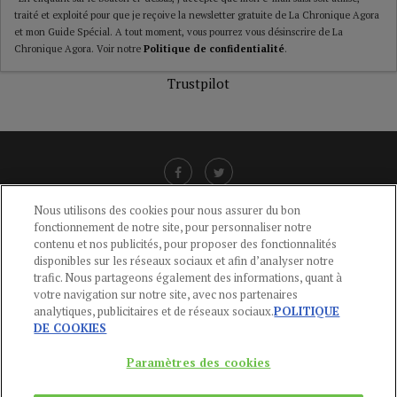
traité et exploité pour que je reçoive la newsletter gratuite de La Chronique Agora
et mon Guide Spécial. A tout moment, vous pourrez vous désinscrire de La
Chronique Agora. Voir notre
Politique de confidentialité
.
Trustpilot
Nous utilisons des cookies pour nous assurer du bon
fonctionnement de notre site, pour personnaliser notre
LIENS UTILES
contenu et nos publicités, pour proposer des fonctionnalités
disponibles sur les réseaux sociaux et afin d’analyser notre
CGU
-
POLITIQUE DE CONFIDENTIALITÉ
-
POLITIQUE DES COOKIES
-
trafic. Nous partageons également des informations, quant à
MENTIONS LÉGALES
-
AIDE
votre navigation sur notre site, avec nos partenaires
analytiques, publicitaires et de réseaux sociaux.
POLITIQUE
CONTACT
DE COOKIES
service-clients@publications-agora.fr
01 44 59 91 11
Paramètres des cookies
Du Lundi au Vendredi, 9h-13h et 14h-17h
136 Rue Saint-Denis 75002 PARIS