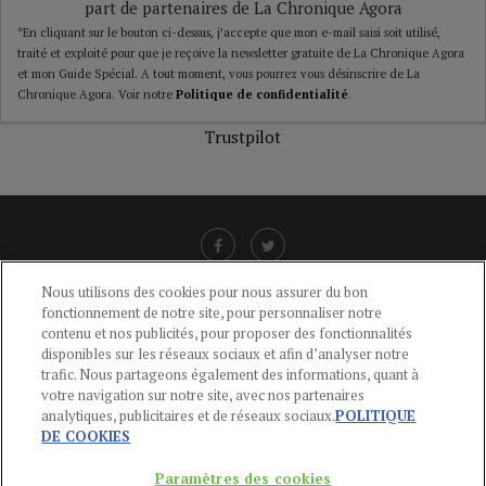
part de partenaires de La Chronique Agora
*En cliquant sur le bouton ci-dessus, j’accepte que mon e-mail saisi soit utilisé,
traité et exploité pour que je reçoive la newsletter gratuite de La Chronique Agora
et mon Guide Spécial. A tout moment, vous pourrez vous désinscrire de La
Chronique Agora. Voir notre
Politique de confidentialité
.
Trustpilot
Nous utilisons des cookies pour nous assurer du bon
fonctionnement de notre site, pour personnaliser notre
LIENS UTILES
contenu et nos publicités, pour proposer des fonctionnalités
disponibles sur les réseaux sociaux et afin d’analyser notre
CGU
-
POLITIQUE DE CONFIDENTIALITÉ
-
POLITIQUE DES COOKIES
-
trafic. Nous partageons également des informations, quant à
MENTIONS LÉGALES
-
AIDE
votre navigation sur notre site, avec nos partenaires
analytiques, publicitaires et de réseaux sociaux.
POLITIQUE
CONTACT
DE COOKIES
service-clients@publications-agora.fr
01 44 59 91 11
Paramètres des cookies