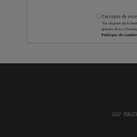
J'accepte de rece
*En cliquant sur le bout
gratuite de La Chroniq
Politique de confide
CGU
-
POLIT