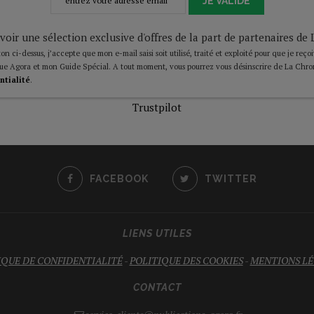
JE VALIDE
voir une sélection exclusive d'offres de la part de partenaires d
on ci-dessus, j’accepte que mon e-mail saisi soit utilisé, traité et exploité pour que je reço
ue Agora et mon Guide Spécial. A tout moment, vous pourrez vous désinscrire de La Chro
ntialité
.
Trustpilot
FACEBOOK
TWITTER
LIENS UTILES
IQUE DE CONFIDENTIALITÉ
-
POLITIQUE DES COOKIES
-
MENTIONS LÉ
CONTACT