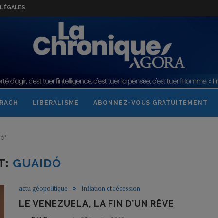
LÉGALES
RACH
LIBERALISME
ABONNEZ-VOUS GRATUITEMENT
dó"
T:
GUAIDÓ
actu géopolitique
Inflation et récession
LE VENEZUELA, LA FIN D’UN RÊVE