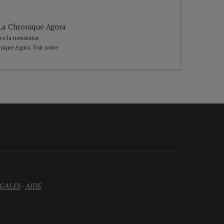
e La Chronique Agora
ive la newsletter
nique Agora. Voir notre
GALES
-
AIDE