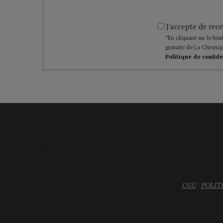
J'accepte de rece
*En cliquant sur le bout
gratuite de La Chroniq
Politique de confide
CGU
-
POLIT