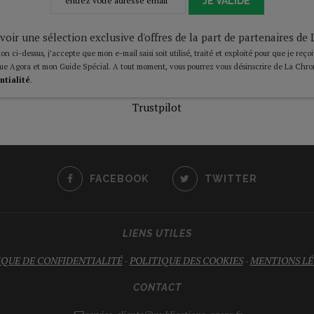
JE VALIDE
voir une sélection exclusive d'offres de la part de partenaires d
on ci-dessus, j’accepte que mon e-mail saisi soit utilisé, traité et exploité pour que je reço
ue Agora et mon Guide Spécial. A tout moment, vous pourrez vous désinscrire de La Chro
ntialité
.
Trustpilot
FACEBOOK
TWITTER
LIENS UTILES
IQUE DE CONFIDENTIALITÉ
-
POLITIQUE DES COOKIES
-
MENTIONS LÉ
CONTACT