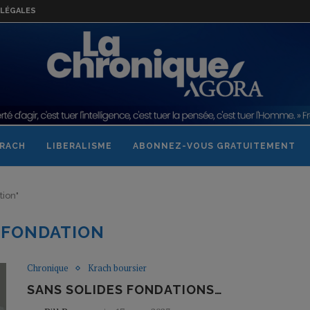
LÉGALES
RACH
LIBERALISME
ABONNEZ-VOUS GRATUITEMENT
tion"
:
FONDATION
Chronique
Krach boursier
SANS SOLIDES FONDATIONS…