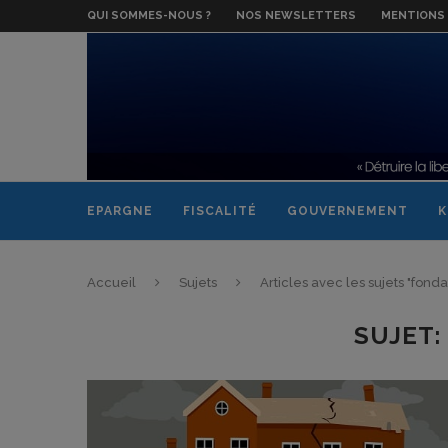
QUI SOMMES-NOUS ?
NOS NEWSLETTERS
MENTIONS 
EPARGNE
FISCALITÉ
GOUVERNEMENT
K
Accueil
Sujets
Articles avec les sujets "fonda
SUJET