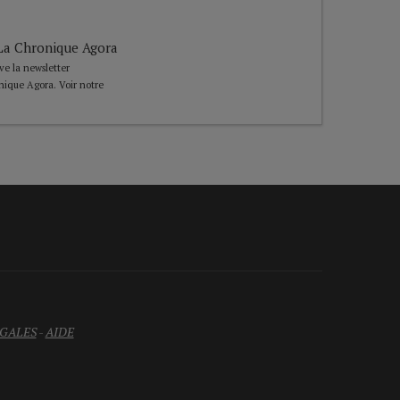
e La Chronique Agora
ive la newsletter
nique Agora. Voir notre
GALES
-
AIDE