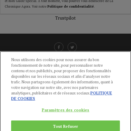
et mon Guide Spécial. A tout moment, vous pourrez vous désinscrire de La
Chronique Agora. Voir notre
Politique de confidentialité
.
Trustpilot
Nous utilisons des cookies pour nous assurer du bon
fonctionnement de notre site, pour personnaliser notre
LIENS UTILES
contenu et nos publicités, pour proposer des fonctionnalités
disponibles sur les réseaux sociaux et afin d’analyser notre
CGU
-
POLITIQUE DE CONFIDENTIALITÉ
-
POLITIQUE DES COOKIES
-
trafic. Nous partageons également des informations, quant à
MENTIONS LÉGALES
-
AIDE
votre navigation sur notre site, avec nos partenaires
analytiques, publicitaires et de réseaux sociaux.
POLITIQUE
CONTACT
DE COOKIES
service-clients@publications-agora.fr
01 44 59 91 11
Paramètres des cookies
Du Lundi au Vendredi, 9h-13h et 14h-17h
136 Rue Saint-Denis 75002 PARIS
Tout Refuser