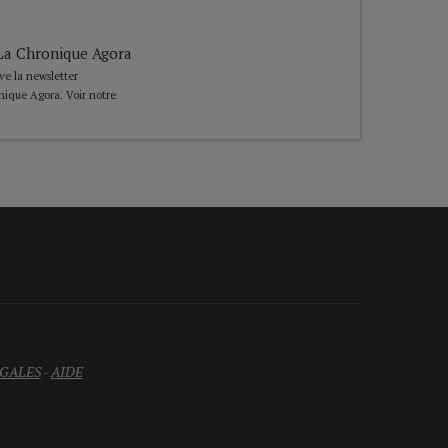
e La Chronique Agora
ive la newsletter
nique Agora. Voir notre
GALES
-
AIDE