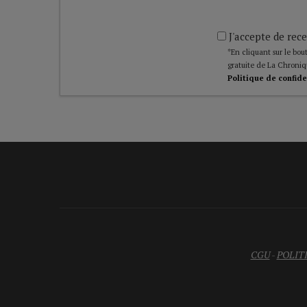
J'accepte de rece
*En cliquant sur le bout
gratuite de La Chroniq
Politique de confide
CGU
-
POLIT