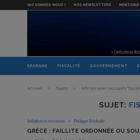
QUI SOMMES-NOUS ?
NOS NEWSLETTERS
MENTIONS 
EPARGNE
FISCALITÉ
GOUVERNEMENT
K
Accueil
Sujets
Articles avec les sujets "fisca
SUJET:
FI
Inflation et récession
Philippe Béchade
GRÈCE : FAILLITE ORDONNÉE OU SOU