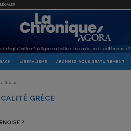
LÉGALES
RACH
LIBERALISME
ABONNEZ-VOUS GRATUITEMENT
lité Grèce"
SCALITÉ GRÈCE
RNOISE ?