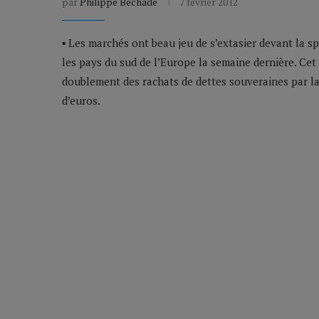
par
Philippe Béchade
7 février 2012
▪ Les marchés ont beau jeu de s’extasier devant la s
les pays du sud de l’Europe la semaine dernière. Cet
doublement des rachats de dettes souveraines par la
d’euros.