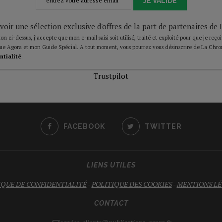
JE VALIDE
voir une sélection exclusive d'offres de la part de partenaires d
on ci-dessus, j’accepte que mon e-mail saisi soit utilisé, traité et exploité pour que je reço
ue Agora et mon Guide Spécial. A tout moment, vous pourrez vous désinscrire de La Chro
ntialité
.
Trustpilot
FACEBOOK
TWITTER
LIENS UTILES
IQUE DE CONFIDENTIALITÉ
-
POLITIQUE DES COOKIES
-
MENTIONS LÉ
CONTACT