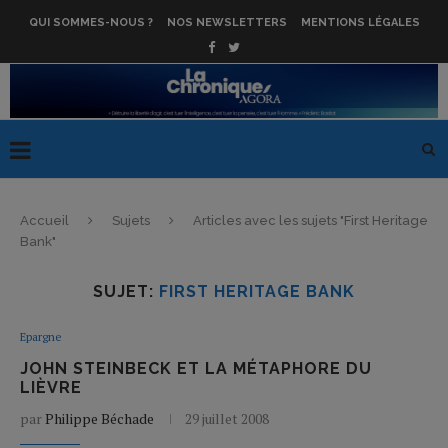
QUI SOMMES-NOUS ?
NOS NEWSLETTERS
MENTIONS LÉGALES
Accueil
Sujets
Articles avec les sujets "First Heritage
Bank"
SUJET:
FIRST HERITAGE BANK
Epargne
JOHN STEINBECK ET LA MÉTAPHORE DU
LIÈVRE
par
Philippe Béchade
29 juillet 2008