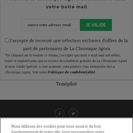
votre boîte mail
JE VALIDE
J'accepte de recevoir une sélection exclusive d'offres de la
part de partenaires de La Chronique Agora
*En cliquant sur le bouton ci-dessus, j’accepte que mon e-mail saisi soit utilisé,
traité et exploité pour que je reçoive la newsletter gratuite de La Chronique Agora
et mon Guide Spécial. A tout moment, vous pourrez vous désinscrire de La
Chronique Agora. Voir notre
Politique de confidentialité
.
Trustpilot
Nous utilisons des cookies pour nous assurer du bon
fonctionnement de notre site, pour personnaliser notre