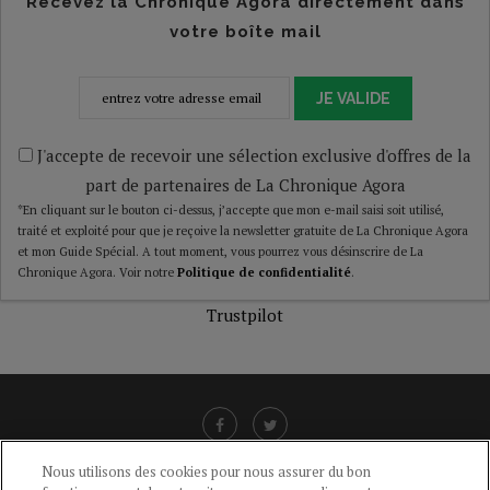
Recevez la Chronique Agora directement dans
votre boîte mail
JE VALIDE
J'accepte de recevoir une sélection exclusive d'offres de la
part de partenaires de La Chronique Agora
*En cliquant sur le bouton ci-dessus, j’accepte que mon e-mail saisi soit utilisé,
traité et exploité pour que je reçoive la newsletter gratuite de La Chronique Agora
et mon Guide Spécial. A tout moment, vous pourrez vous désinscrire de La
Chronique Agora. Voir notre
Politique de confidentialité
.
Trustpilot
Nous utilisons des cookies pour nous assurer du bon