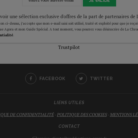
JE VALIDE
voir une sélection exclusive d'offres de la part de partenaires d
on ci-dessus, j’accepte que mon e-mail saisi soit utilisé, traité et exploité pour que je reço
ue Agora et mon Guide Spécial. A tout moment, vous pourrez vous désinscrire de La Chro
ntialité
.
Trustpilot
FACEBOOK
TWITTER
LIENS UTILES
IQUE DE CONFIDENTIALITÉ
-
POLITIQUE DES COOKIES
-
MENTIONS LÉ
CONTACT