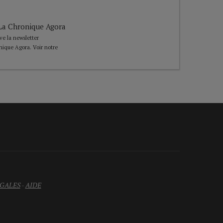
e La Chronique Agora
ive la newsletter
nique Agora. Voir notre
GALES
-
AIDE