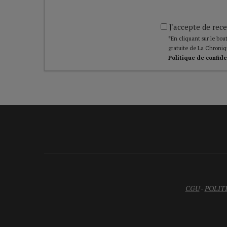
J'accepte de rece
*En cliquant sur le bout
gratuite de La Chroniq
Politique de confide
CGU
-
POLIT