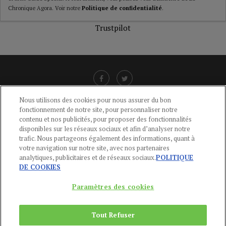
Chronique Agora. Voir notre
Politique de confidentialité
.
Trustpilot
Nous utilisons des cookies pour nous assurer du bon
fonctionnement de notre site, pour personnaliser notre
LIENS UTILES
contenu et nos publicités, pour proposer des fonctionnalités
disponibles sur les réseaux sociaux et afin d’analyser notre
CGU
-
POLITIQUE DE CONFIDENTIALITÉ
-
POLITIQUE DES COOKIES
-
trafic. Nous partageons également des informations, quant à
MENTIONS LÉGALES
-
AIDE
votre navigation sur notre site, avec nos partenaires
analytiques, publicitaires et de réseaux sociaux.
POLITIQUE
CONTACT
DE COOKIES
service-clients@publications-agora.fr
01 44 59 91 11
Paramètres des cookies
Du Lundi au Vendredi, 9h-13h et 14h-17h
136 Rue Saint-Denis 75002 PARIS
Tout Refuser