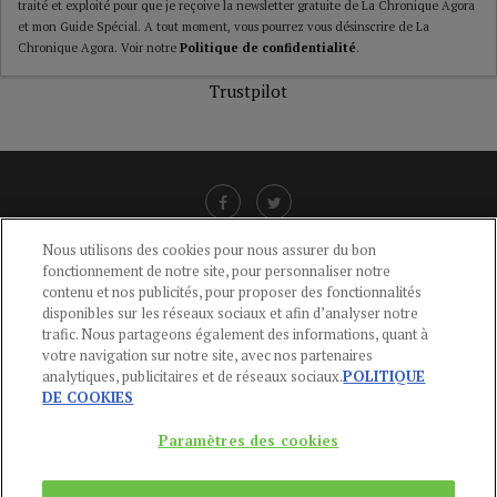
traité et exploité pour que je reçoive la newsletter gratuite de La Chronique Agora
et mon Guide Spécial. A tout moment, vous pourrez vous désinscrire de La
Chronique Agora. Voir notre
Politique de confidentialité
.
Trustpilot
Nous utilisons des cookies pour nous assurer du bon
fonctionnement de notre site, pour personnaliser notre
LIENS UTILES
contenu et nos publicités, pour proposer des fonctionnalités
disponibles sur les réseaux sociaux et afin d’analyser notre
CGU
-
POLITIQUE DE CONFIDENTIALITÉ
-
POLITIQUE DES COOKIES
-
trafic. Nous partageons également des informations, quant à
MENTIONS LÉGALES
-
AIDE
votre navigation sur notre site, avec nos partenaires
analytiques, publicitaires et de réseaux sociaux.
POLITIQUE
CONTACT
DE COOKIES
service-clients@publications-agora.fr
01 44 59 91 11
Paramètres des cookies
Du Lundi au Vendredi, 9h-13h et 14h-17h
136 Rue Saint-Denis 75002 PARIS