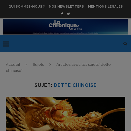
QUI SOMMES-NOUS ?
NOS NEWSLETTERS
MENTIONS LÉGALES
Accueil
Sujets
Articles avec les sujets "dette
chinoise"
SUJET:
DETTE CHINOISE