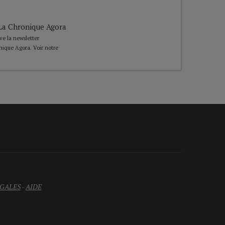
e La Chronique Agora
ive la newsletter
nique Agora. Voir notre
GALES
-
AIDE