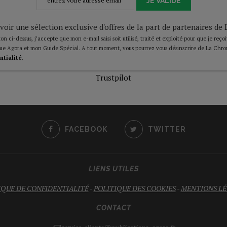
JE VALIDE
voir une sélection exclusive d'offres de la part de partenaires d
on ci-dessus, j’accepte que mon e-mail saisi soit utilisé, traité et exploité pour que je reço
ue Agora et mon Guide Spécial. A tout moment, vous pourrez vous désinscrire de La Chro
ntialité
.
Trustpilot
FACEBOOK
TWITTER
LIENS UTILES
IQUE DE CONFIDENTIALITÉ
-
POLITIQUE DES COOKIES
-
MENTIONS LÉ
CONTACT