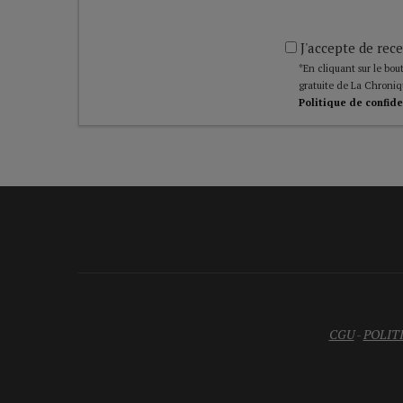
J'accepte de rece
*En cliquant sur le bout
gratuite de La Chroniq
Politique de confide
CGU
-
POLIT