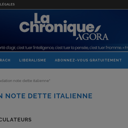
LÉGALES
RACH
LIBERALISME
ABONNEZ-VOUS GRATUITEMENT
adation note dette italienne"
 NOTE DETTE ITALIENNE
ÉCULATEURS