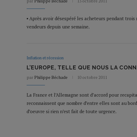
par
Philippe Béchade
13 octobre 2011
▪ Après avoir désespéré les acheteurs pendant trois m
vendeurs depuis une semaine.
Inflation et récession
L’EUROPE, TELLE QUE NOUS LA CONN
par
Philippe Béchade
10 octobre 2011
La France et l’Allemagne sont d’accord pour recapita
reconnaissent que nombre d’entre elles sont au bord
d’oeuvre si rien n’est fait de toute urgence.