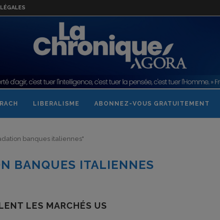
LÉGALES
RACH
LIBERALISME
ABONNEZ-VOUS GRATUITEMENT
radation banques italiennes"
N BANQUES ITALIENNES
LENT LES MARCHÉS US