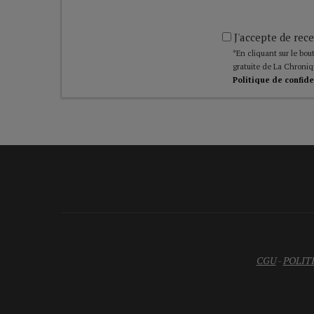
J'accepte de rece
*En cliquant sur le bout
gratuite de La Chroniq
Politique de confide
CGU
-
POLIT