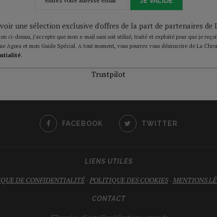
JE VALIDE
voir une sélection exclusive d'offres de la part de partenaires d
on ci-dessus, j’accepte que mon e-mail saisi soit utilisé, traité et exploité pour que je reço
ue Agora et mon Guide Spécial. A tout moment, vous pourrez vous désinscrire de La Chro
ntialité
.
Trustpilot
FACEBOOK
TWITTER
LIENS UTILES
IQUE DE CONFIDENTIALITÉ
-
POLITIQUE DES COOKIES
-
MENTIONS LÉ
CONTACT