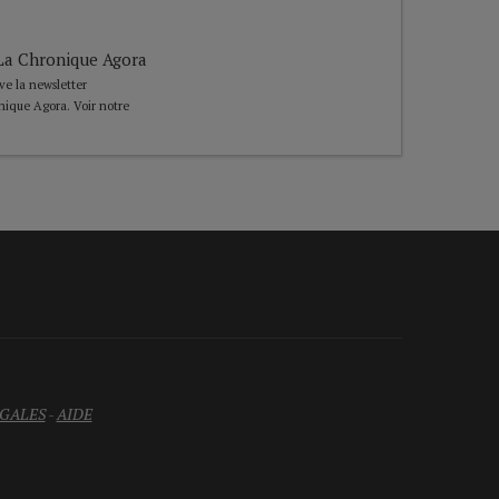
e La Chronique Agora
ive la newsletter
nique Agora. Voir notre
GALES
-
AIDE