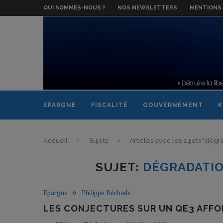
QUI SOMMES-NOUS ?
NOS NEWSLETTERS
MENTIONS 
EPARGNE
FISCALITÉ
GOUVERNEMENT
K
Accueil
Sujets
Articles avec les sujets "dég
SUJET:
DÉGRADATIO
Epargne
Philippe Béchade
LES CONJECTURES SUR UN QE3 AFFO