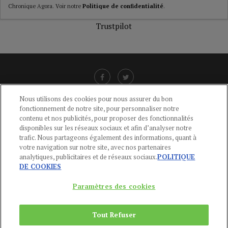
Chronique Agora. Voir notre
Politique de confidentialité
.
Trustpilot
Nous utilisons des cookies pour nous assurer du bon
fonctionnement de notre site, pour personnaliser notre
LIENS UTILES
contenu et nos publicités, pour proposer des fonctionnalités
disponibles sur les réseaux sociaux et afin d’analyser notre
CGU
-
POLITIQUE DE CONFIDENTIALITÉ
-
POLITIQUE DES COOKIES
-
trafic. Nous partageons également des informations, quant à
MENTIONS LÉGALES
-
AIDE
votre navigation sur notre site, avec nos partenaires
analytiques, publicitaires et de réseaux sociaux.
POLITIQUE
CONTACT
DE COOKIES
service-clients@publications-agora.fr
01 44 59 91 11
Paramètres des cookies
Du Lundi au Vendredi, 9h-13h et 14h-17h
136 Rue Saint-Denis 75002 PARIS
Tout Refuser
Copyright © 2024
Publications Agora