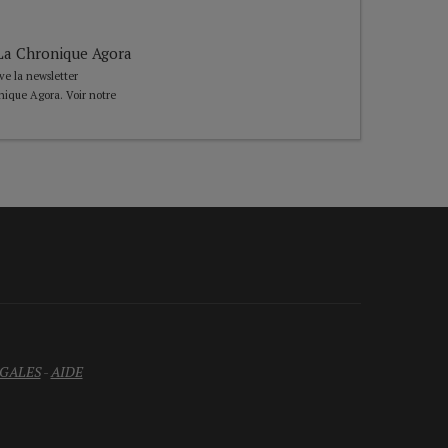
e La Chronique Agora
ive la newsletter
nique Agora. Voir notre
GALES
-
AIDE