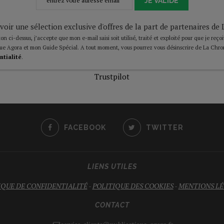
JE VALIDE
voir une sélection exclusive d'offres de la part de partenaires d
on ci-dessus, j’accepte que mon e-mail saisi soit utilisé, traité et exploité pour que je reço
ue Agora et mon Guide Spécial. A tout moment, vous pourrez vous désinscrire de La Chro
ntialité
.
Trustpilot
FACEBOOK
TWITTER
LIENS UTILES
IQUE DE CONFIDENTIALITÉ
-
POLITIQUE DES COOKIES
-
MENTIONS LÉ
CONTACT