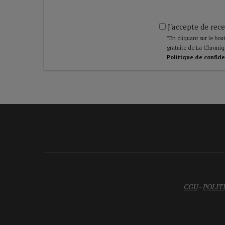
J'accepte de rece
*En cliquant sur le bout
gratuite de La Chroniq
Politique de confide
CGU
-
POLIT