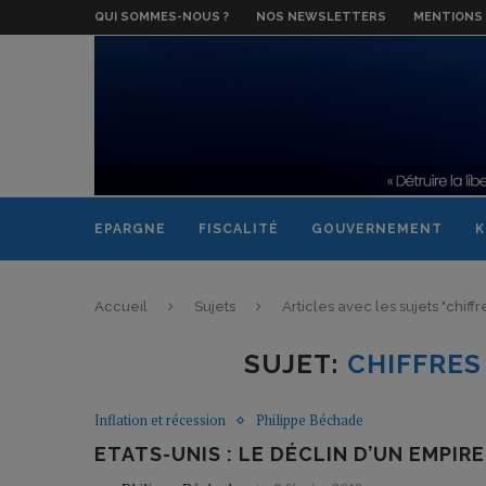
QUI SOMMES-NOUS ?
NOS NEWSLETTERS
MENTIONS 
EPARGNE
FISCALITÉ
GOUVERNEMENT
K
Accueil
Sujets
Articles avec les sujets "chi
SUJET:
CHIFFRES
Inflation et récession
Philippe Béchade
ETATS-UNIS : LE DÉCLIN D’UN EMPIRE