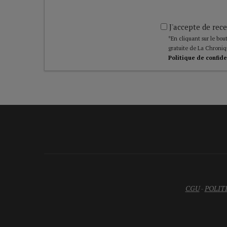
J'accepte de rece
*En cliquant sur le bout
gratuite de La Chroniq
Politique de confide
CGU
-
POLIT