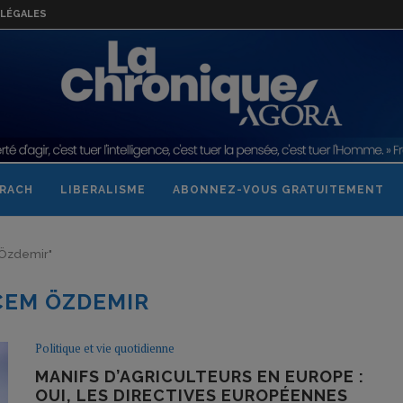
LÉGALES
RACH
LIBERALISME
ABONNEZ-VOUS GRATUITEMENT
 Özdemir"
CEM ÖZDEMIR
Politique et vie quotidienne
MANIFS D’AGRICULTEURS EN EUROPE :
OUI, LES DIRECTIVES EUROPÉENNES