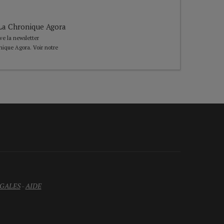
e La Chronique Agora
ive la newsletter
nique Agora. Voir notre
GALES
-
AIDE