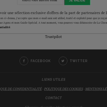
JE VALIDE
voir une sélection exclusive d'offres de la part de partenaires d
on ci-dessus, j’accepte que mon e-mail saisi soit utilisé, traité et exploité pour que je reço
ue Agora et mon Guide Spécial. A tout moment, vous pourrez vous désinscrire de La Chro
ntialité
.
Trustpilot
FACEBOOK
TWITTER
LIENS UTILES
IQUE DE CONFIDENTIALITÉ
-
POLITIQUE DES COOKIES
-
MENTIONS LÉ
CONTACT