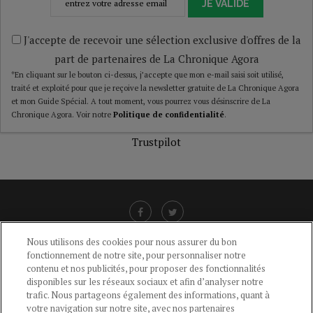
JE VALIDE
J'accepte de recevoir une sélection exclusive d'offres de la
part de partenaires de La Chronique Agora
*En cliquant sur le bouton ci-dessus, j’accepte que mon e-mail saisi soit utilisé,
traité et exploité pour que je reçoive la newsletter gratuite de La Chronique Agora
et mon Guide Spécial. A tout moment, vous pourrez vous désinscrire de La
Chronique Agora. Voir notre
Politique de confidentialité
.
Trustpilot
Nous utilisons des cookies pour nous assurer du bon
fonctionnement de notre site, pour personnaliser notre
LIENS UTILES
contenu et nos publicités, pour proposer des fonctionnalités
disponibles sur les réseaux sociaux et afin d’analyser notre
CGU
-
POLITIQUE DE CONFIDENTIALITÉ
-
POLITIQUE DES COOKIES
-
trafic. Nous partageons également des informations, quant à
MENTIONS LÉGALES
-
AIDE
votre navigation sur notre site, avec nos partenaires