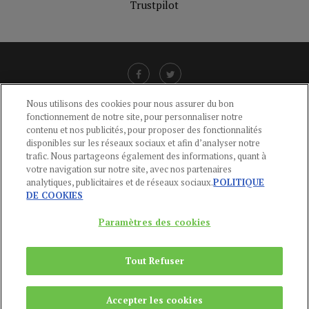
Trustpilot
Nous utilisons des cookies pour nous assurer du bon
fonctionnement de notre site, pour personnaliser notre
LIENS UTILES
contenu et nos publicités, pour proposer des fonctionnalités
disponibles sur les réseaux sociaux et afin d’analyser notre
CGU
-
POLITIQUE DE CONFIDENTIALITÉ
-
POLITIQUE DES COOKIES
-
trafic. Nous partageons également des informations, quant à
MENTIONS LÉGALES
-
AIDE
votre navigation sur notre site, avec nos partenaires
analytiques, publicitaires et de réseaux sociaux.
POLITIQUE
CONTACT
DE COOKIES
service-clients@publications-agora.fr
01 44 59 91 11
Paramètres des cookies
Du Lundi au Vendredi, 9h-13h et 14h-17h
136 Rue Saint-Denis 75002 PARIS
Tout Refuser
Copyright © 2024
Publications Agora
Accepter les cookies
REMONTER