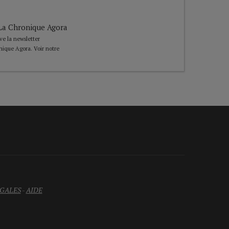
e La Chronique Agora
ive la newsletter
nique Agora. Voir notre
GALES
-
AIDE