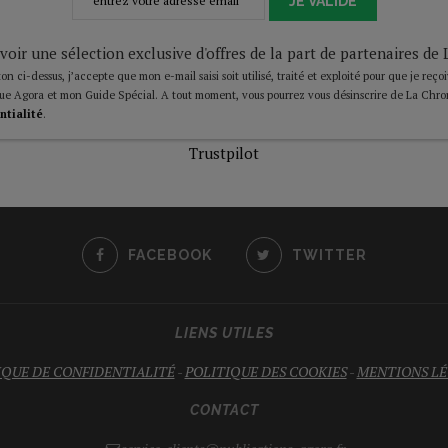
JE VALIDE
voir une sélection exclusive d'offres de la part de partenaires d
on ci-dessus, j’accepte que mon e-mail saisi soit utilisé, traité et exploité pour que je reço
ue Agora et mon Guide Spécial. A tout moment, vous pourrez vous désinscrire de La Chro
ntialité
.
Trustpilot
FACEBOOK
TWITTER
LIENS UTILES
IQUE DE CONFIDENTIALITÉ
-
POLITIQUE DES COOKIES
-
MENTIONS LÉ
CONTACT