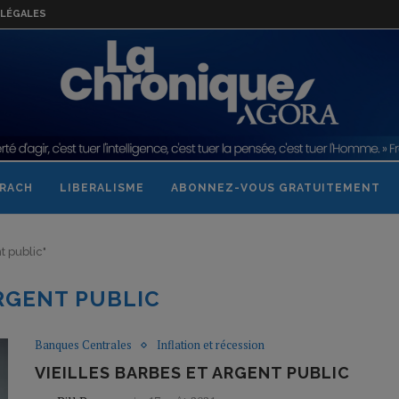
LÉGALES
RACH
LIBERALISME
ABONNEZ-VOUS GRATUITEMENT
t public"
RGENT PUBLIC
Banques Centrales
Inflation et récession
VIEILLES BARBES ET ARGENT PUBLIC