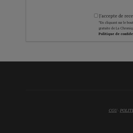
J'accepte de rece
*En cliquant sur le bout
gratuite de La Chroniq
Politique de confide
CGU
-
POLIT