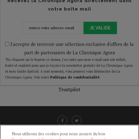
Recevez la Chronique Agora directement dans
votre boîte mail
JE VALIDE
J'accepte de recevoir une sélection exclusive d'offres de la
part de partenaires de La Chronique Agora
*En cliquant sur le bouton ci-dessus, j’accepte que mon e-mail saisi soit utilisé,
traité et exploité pour que je reçoive la newsletter gratuite de La Chronique Agora
et mon Guide Spécial. A tout moment, vous pourrez vous désinscrire de La
Chronique Agora. Voir notre
Politique de confidentialité
.
Trustpilot
Nous utilisons des cookies pour nous assurer du bon