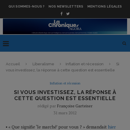
QUI SOMMES-NOUS ?
NOS NEWSLETTERS
MENTIONS LÉGALES
Accueil
Liberalisme
Inflation et récession
Si
vous investissez, la réponse à cette question est essentielle
Inflation et récession
SI VOUS INVESTISSEZ, LA RÉPONSE À
CETTE QUESTION EST ESSENTIELLE
rédigé par
Françoise Garteiser
31 mars 2012
▪ « Que signifie ‘le marché’ pour vous ? » demandait
hier