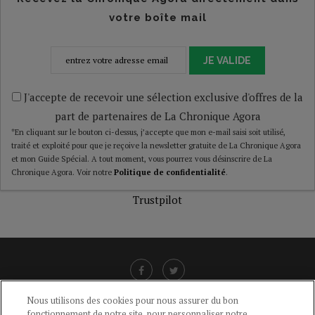
votre boîte mail
JE VALIDE
J'accepte de recevoir une sélection exclusive d'offres de la
part de partenaires de La Chronique Agora
*En cliquant sur le bouton ci-dessus, j’accepte que mon e-mail saisi soit utilisé,
traité et exploité pour que je reçoive la newsletter gratuite de La Chronique Agora
et mon Guide Spécial. A tout moment, vous pourrez vous désinscrire de La
Chronique Agora. Voir notre
Politique de confidentialité
.
Trustpilot
Nous utilisons des cookies pour nous assurer du bon
fonctionnement de notre site, pour personnaliser notre